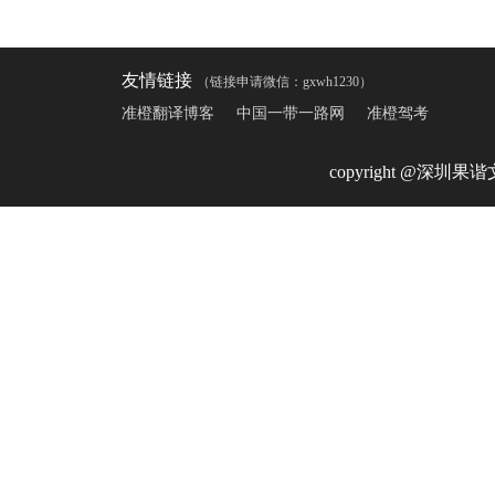
友情链接
（链接申请微信：gxwh1230）
准橙翻译博客
中国一带一路网
准橙驾考
copyright @深